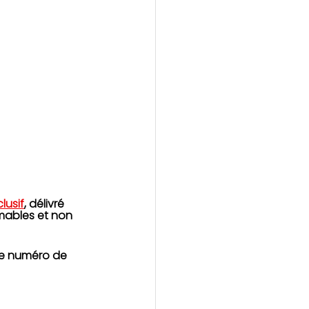
lusif
, délivré 
mmables et non 
 le numéro de 