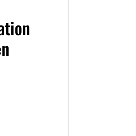
ation
en