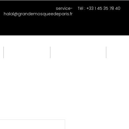
service-
Tél : +33 1 45 35 78 40
halal@grandemosqueedeparis.fr
Sociétés Certifiées
Mandat exclusif Algérie
Plus