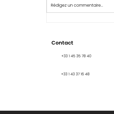
Rédigez un commentaire...
Échange avec des représentants
de la Chambre de commerce
franco-arabe
Contact
+33 1 45 35 78 40
+33 1 43 37 16 48