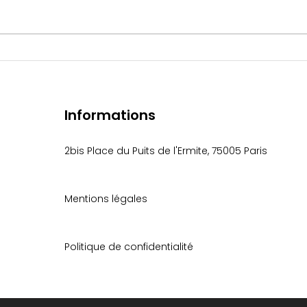
Visite de la secrétaire générale de
Réuni
Danone
de la
d’ind
Informations
2bis Place du Puits de l'Ermite, 75005 Paris
Mentions légales
Politique de confidentialité